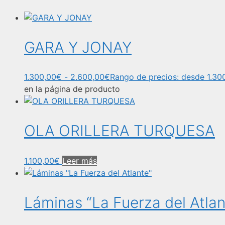
GARA Y JONAY
1.300,00
€
-
2.600,00
€
Rango de precios: desde 1.30
en la página de producto
OLA ORILLERA TURQUESA
1.100,00
€
Leer más
Láminas “La Fuerza del Atlan