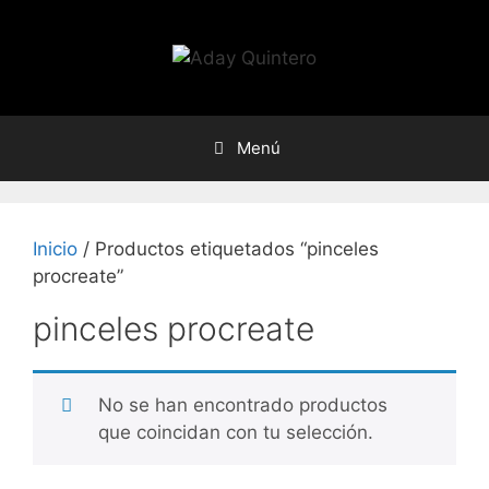
Saltar
al
contenido
Menú
Inicio
/ Productos etiquetados “pinceles
procreate”
pinceles procreate
No se han encontrado productos
que coincidan con tu selección.