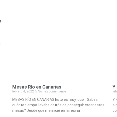
a
r
Mesas Río en Canarias
Y 
febrero 4, 2022
No hay comentarios
feb
MESAS RÍO EN CANARIAS Esto es muy loco… Sabes
Y 
cuánto tiempo llevaba detrás de conseguir crear estas
al
mesas? Desde que me inicié en la resina
co