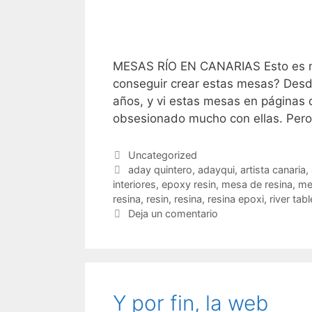
MESAS RÍO EN CANARIAS Esto es m
conseguir crear estas mesas? Desde
años, y vi estas mesas en páginas 
obsesionado mucho con ellas. Per
Categorías
Uncategorized
Etiquetas
aday quintero
,
adayqui
,
artista canaria
,
interiores
,
epoxy resin
,
mesa de resina
,
me
resina
,
resin
,
resina
,
resina epoxi
,
river tab
Deja un comentario
Y por fin, la web