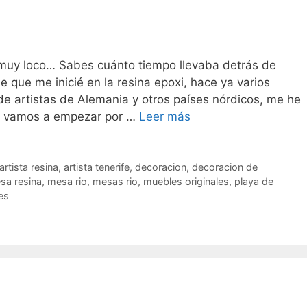
uy loco… Sabes cuánto tiempo llevaba detrás de
 que me inicié en la resina epoxi, hace ya varios
de artistas de Alemania y otros países nórdicos, me he
o vamos a empezar por …
Leer más
artista resina
,
artista tenerife
,
decoracion
,
decoracion de
sa resina
,
mesa rio
,
mesas rio
,
muebles originales
,
playa de
les