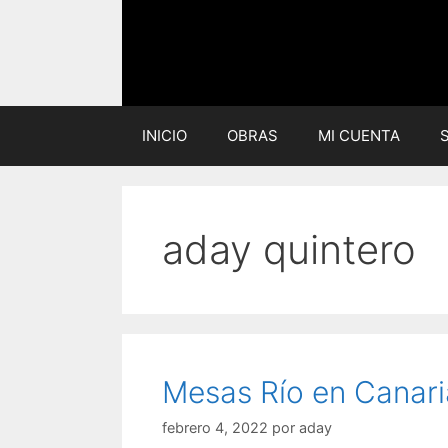
Saltar
al
contenido
INICIO
OBRAS
MI CUENTA
aday quintero
Mesas Río en Canari
febrero 4, 2022
por
aday