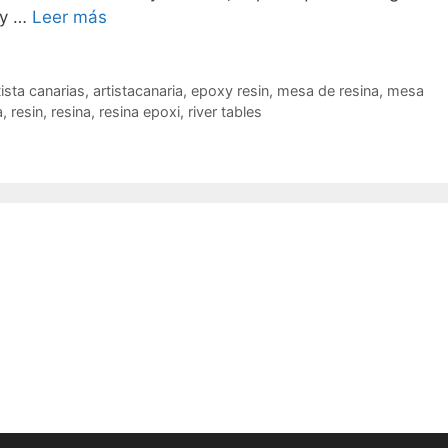
 y …
Leer más
tista canarias
,
artistacanaria
,
epoxy resin
,
mesa de resina
,
mesa
a
,
resin
,
resina
,
resina epoxi
,
river tables