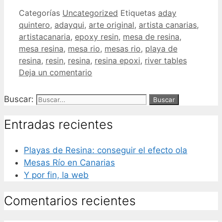
Categorías
Uncategorized
Etiquetas
aday
quintero
,
adayqui
,
arte original
,
artista canarias
,
artistacanaria
,
epoxy resin
,
mesa de resina
,
mesa resina
,
mesa rio
,
mesas rio
,
playa de
resina
,
resin
,
resina
,
resina epoxi
,
river tables
Deja un comentario
Buscar:
Entradas recientes
Playas de Resina: conseguir el efecto ola
Mesas Río en Canarias
Y por fin, la web
Comentarios recientes