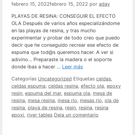
febrero 15, 2022
febrero 15, 2022
por
aday
PLAYAS DE RESINA: CONSEGUIR EL EFECTO
OLA Después de varios años especializándome
en las playas de resina, y tras mucho
experimentar y probar de todo creo que puedo
decir que he conseguido recrear ese efecto de
espuma que tod@s queremos hacer. A ver si
adivino… Preparaste la madera o el soporte
donde ibas a hacer …
Leer más
Categorías
Uncategorized
Etiquetas
celdas
,
celdas espuma
,
celdas resina
,
efecto ola
,
epoxy
resin
,
espuma del mar
,
espuma ola
,
mesa de
resina
,
mesa resina
,
mesa rio
,
mesas rio
,
ola de
resina
,
playa de resina
,
resin
,
resina
,
resina
epoxi
,
river tables
Deja un comentario