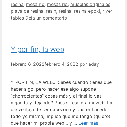
resina
,
mesa rio
,
mesas rio
,
muebles originales
,
playa de resina
,
resin
,
resina
,
resina epoxi
,
river
tables
Deja un comentario
Y por fin, la web
febrero 6, 2022
febrero 4, 2022
por
aday
Y POR FIN, LA WEB… Sabes cuando tienes que
hacer algo, pero hacer ese algo supone
“chorrocientas” cosas más y al final lo vas
dejando y dejando? Pues sí, esa era mi web. La
desventaja de ser cabezona y querer hacerlo
todo yo misma, implica que me tengo (quiero)
que hacer mi propia web… y …
Leer más