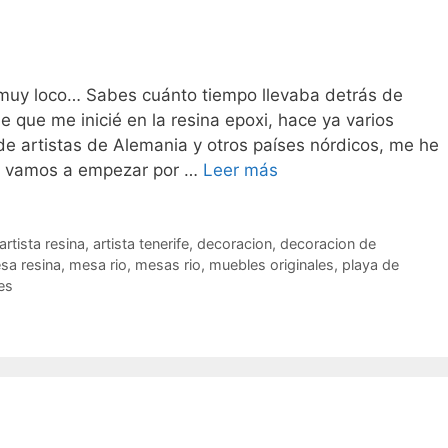
uy loco… Sabes cuánto tiempo llevaba detrás de
 que me inicié en la resina epoxi, hace ya varios
de artistas de Alemania y otros países nórdicos, me he
o vamos a empezar por …
Leer más
artista resina
,
artista tenerife
,
decoracion
,
decoracion de
sa resina
,
mesa rio
,
mesas rio
,
muebles originales
,
playa de
les