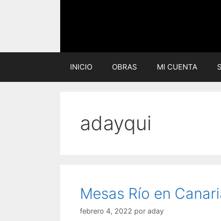
Saltar
al
contenido
INICIO
OBRAS
MI CUENTA
adayqui
Mesas Río en Canari
febrero 4, 2022
por
aday