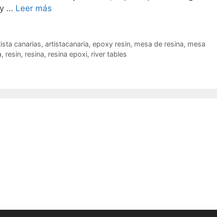
 y …
Leer más
tista canarias
,
artistacanaria
,
epoxy resin
,
mesa de resina
,
mesa
a
,
resin
,
resina
,
resina epoxi
,
river tables