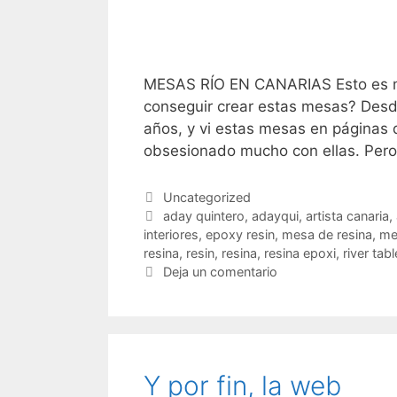
MESAS RÍO EN CANARIAS Esto es m
conseguir crear estas mesas? Desde
años, y vi estas mesas en páginas 
obsesionado mucho con ellas. Per
Categorías
Uncategorized
Etiquetas
aday quintero
,
adayqui
,
artista canaria
,
interiores
,
epoxy resin
,
mesa de resina
,
me
resina
,
resin
,
resina
,
resina epoxi
,
river tab
Deja un comentario
Y por fin, la web